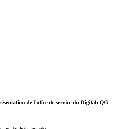
présentation de l’offre de service du Digifab QG
es familles de technologies