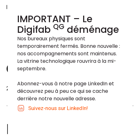
Inscription obligatoire
IMPORTANT – Le
QG
Digifab
déménage
Je participe
Nos bureaux physiques sont 
temporairement fermés. Bonne nouvelle : 
nos accompagnements sont maintenus. 
La vitrine technologique rouvrira à la mi-
Quand ?
septembre.
Abonnez-vous à notre page LinkedIn et 
26 mars 2021 de 9h00 à 12h00
découvrez peu à peu ce qui se cache 
derrière notre nouvelle adresse.
Suivez-nous sur LinkedIn!
Pour qui ?