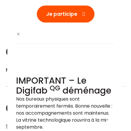
Je participe
Quand ?
Mercredi le 17 février 2021 (9h30-10h30)
IMPORTANT – Le
QG
Digifab
déménage
Nos bureaux physiques sont 
Combien ?
temporairement fermés. Bonne nouvelle : 
nos accompagnements sont maintenus. 
La vitrine technologique rouvrira à la mi-
Sans frais
septembre.