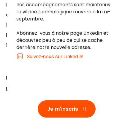
nos accompagnements sont maintenus. 
18 h : Panel de discussion avec les
La vitrine technologique rouvrira à la mi-
entrepreneurs
septembre.
18 h 30 : Présentations des entrepreneurs sur
Abonnez-vous à notre page LinkedIn et 
l’utilisation de l’IA dans leurs entreprises
découvrez peu à peu ce qui se cache 
19 h : Réseautage et exposition
derrière notre nouvelle adresse.
Suivez-nous sur LinkedIn!
Inscription obligatoire
Date limite pour s'inscrire : 20 février 2024
Je m'inscris