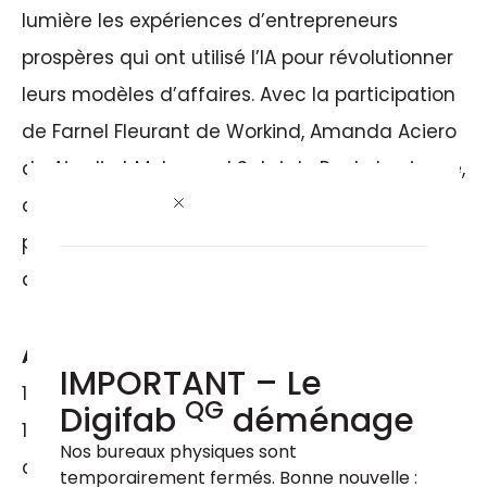
lumière les expériences d’entrepreneurs
prospères qui ont utilisé l’IA pour révolutionner
leurs modèles d’affaires. Avec la participation
de Farnel Fleurant de Workind, Amanda Aciero
de Airudi et Mohamed Sabri de Rocket science,
ce panel captivant offrira des insights
précieux sur les possibilités infinies qu’offre l’IA
dans le monde entrepreneurial.
Au programme
IMPORTANT – Le
17 h : Accueil et réseautage
QG
Digifab
déménage
17 h 30 : Conférence avec Wemba sur l’IA et la
Nos bureaux physiques sont 
créativité humaine
temporairement fermés. Bonne nouvelle : 