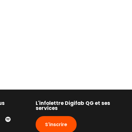
us
L'infolettre Digifab QG et ses
services
S'inscrire