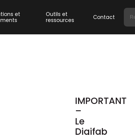
tions et
Outils et
Contact
ements
ressources
IMPORTANT
–
Le
Digifab