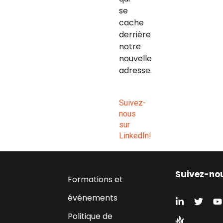
se 
cache 
derrière 
notre 
nouvelle 
adresse.
Suivez-
nous 
sur 
LinkedIn!
Suivez-no
Formations et
événements
Politique de