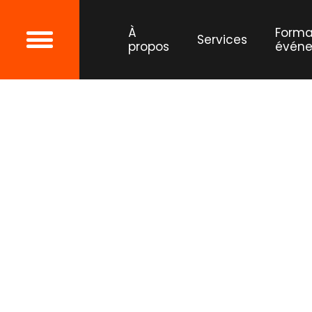
test page
À
Forma
Services
propos
évén